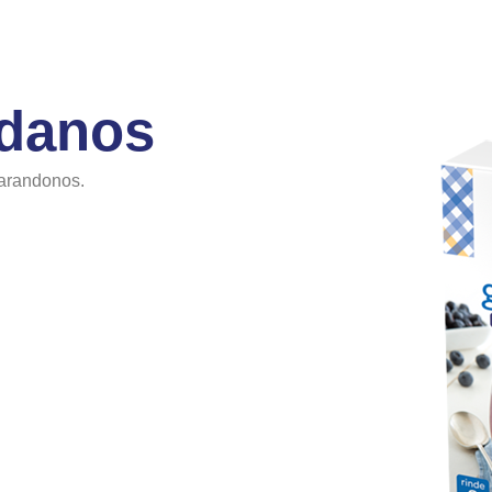
ndanos
 arandonos.