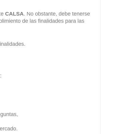
ite
CALSA
. No obstante, debe tenerse
imiento de las finalidades para las
inalidades.
:
eguntas,
mercado.