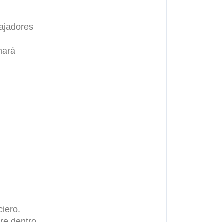
bajadores
mará
ciero.
ore dentro