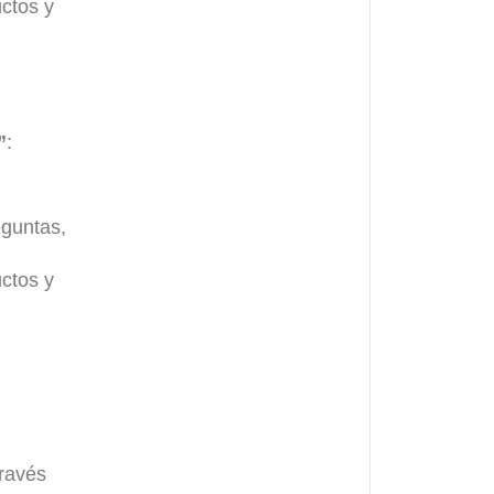
uctos y
”
:
eguntas,
uctos y
través